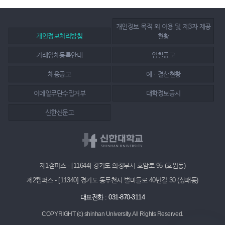
개인정보 목적 외 이용 및 제3자 제공
개인정보처리방침
현황
거래업체등록안내
입찰공고
채용공고
예ㆍ결산현황
이메일무단수집거부
대학정보공시
신한신문고
제1캠퍼스 - [11644] 경기도 의정부시 호암로 95 (호원동)
제2캠퍼스 - [11340] 경기도 동두천시 벌마들로 40번길 30 (상패동)
대표전화 : 031-870-3114
COPYRIGHT (c) shinhan University.
All Rights Reserved.