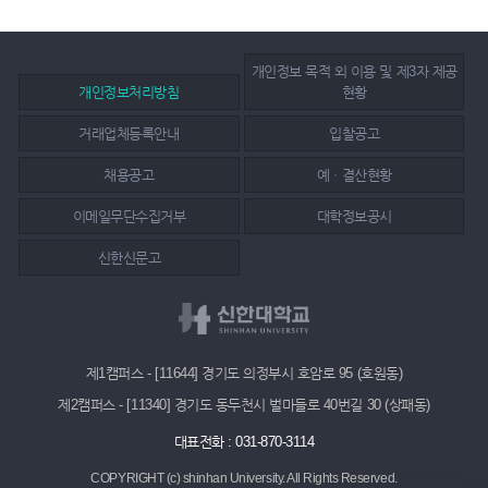
개인정보 목적 외 이용 및 제3자 제공
개인정보처리방침
현황
거래업체등록안내
입찰공고
채용공고
예ㆍ결산현황
이메일무단수집거부
대학정보공시
신한신문고
제1캠퍼스 - [11644] 경기도 의정부시 호암로 95 (호원동)
제2캠퍼스 - [11340] 경기도 동두천시 벌마들로 40번길 30 (상패동)
대표전화 : 031-870-3114
COPYRIGHT (c) shinhan University.
All Rights Reserved.