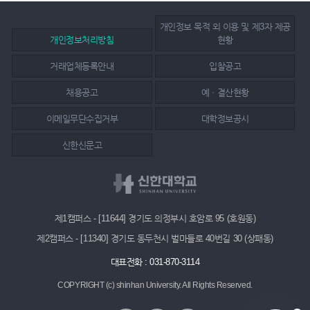
개인정보 목적 외 이용 및 제3자 제공
개인정보처리방침
현황
거래업체등록안내
입찰공고
채용공고
예ㆍ결산현황
이메일무단수집거부
대학정보공시
신한신문고
제1캠퍼스 - [11644] 경기도 의정부시 호암로 95 (호원동)
제2캠퍼스 - [11340] 경기도 동두천시 벌마들로 40번길 30 (상패동)
대표전화 : 031-870-3114
COPYRIGHT (c) shinhan University.
All Rights Reserved.