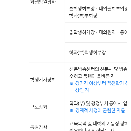
학생임원장학
총학생회부장ㆍ대의원회부의장ㆍ
학과(부)부회장
총학생회차장ㆍ대의원회ㆍ동아
학과(부)학생회부장
신문방송센터의 신문사 및 방송국
수하고 품행이 올바른 자
학생기자장학
정기자 이상부터 직전학기 성적이
상인 자
학과(부) 및 행정부서 등에서 일
근로장학
경제적 사정이 곤란한 자를 우
교육목적 및 대학의 기능상 장학
특별장학
필요하다고 인정되는 자