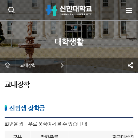
교내장학
교내장학
신입생 장학금
구분
장학종류
지급대상 및