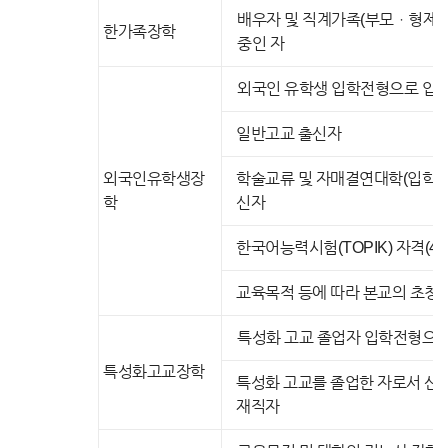
배우자 및 직계가족(부모ㆍ형제 및
한가족장학
중인 자
외국인 유학생 입학전형으로 입학
일반고교 출신자
외국인유학생장
학술교류 및 자매결연대학(입학금
학
신자
한국어능력시험(TOPIK) 자격(4
교육목적 등에 따라 본교의 초청
특성화 고교 졸업자 입학전형으로
특성화고교장학
특성화 고교를 졸업한 자로서 산
재직자