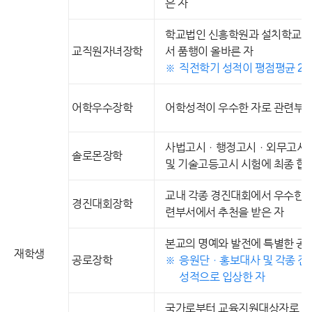
은 자
학교법인 신흥학원과 설치학교의 
교직원자녀장학
서 품행이 올바른 자
직전학기 성적이 평점평균 2.0/
어학우수장학
어학성적이 우수한 자로 관련부서
사법고시ㆍ행정고시ㆍ외무고시
솔로몬장학
및 기술고등고시 시험에 최종 합
교내 각종 경진대회에서 우수한 
경진대회장학
련부서에서 추천을 받은 자
본교의 명예와 발전에 특별한 공
재학생
공로장학
응원단ㆍ홍보대사 및 각종 전
성적으로 입상한 자
국가로부터 교육지원대상자로 지