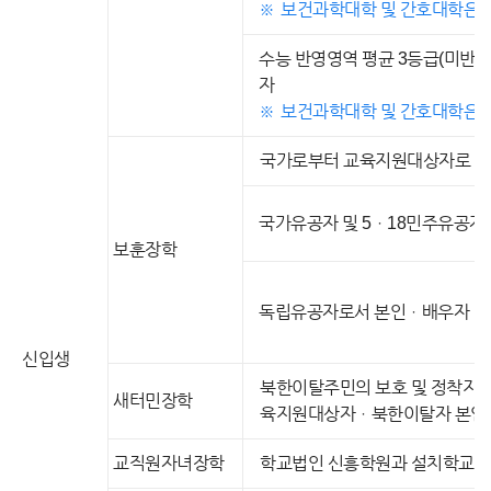
보건과학대학 및 간호대학은 
수능 반영영역 평균 3등급(미반영
자
보건과학대학 및 간호대학은 
국가로부터 교육지원대상자로 지
국가유공자 및 5ㆍ18민주유공자 
보훈장학
독립유공자로서 본인ㆍ배우자ㆍ자
신입생
북한이탈주민의 보호 및 정착지원
새터민장학
육지원대상자ㆍ북한이탈자 본인 
교직원자녀장학
학교법인 신흥학원과 설치학교의 