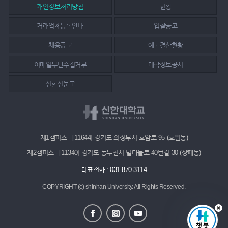
개인정보처리방침
현황
거래업체등록안내
입찰공고
채용공고
예ㆍ결산현황
이메일무단수집거부
대학정보공시
신한신문고
제1캠퍼스 - [11644] 경기도 의정부시 호암로 95 (호원동)
제2캠퍼스 - [11340] 경기도 동두천시 벌마들로 40번길 30 (상패동)
대표전화 : 031-870-3114
COPYRIGHT (c) shinhan University.
All Rights Reserved.