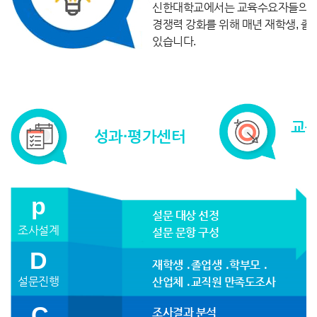
신한대학교에서는 교육수요자들의 요
경쟁력 강화를 위해 매년 재학생, 졸
있습니다.
교
성과·평가센터
p
설문 대상 선정
조사설계
설문 문항 구성
D
재학생 ․졸업생 ․학부모 ․
설문진행
산업체 ․교직원 만족도조사
C
조사결과 분석