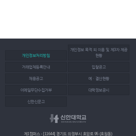
개인정보 목적 외 이용 및 제3자 제공
개인정보처리방침
현황
거래업체등록안내
입찰공고
채용공고
예ㆍ결산현황
이메일무단수집거부
대학정보공시
신한신문고
제1캠퍼스 - [11644] 경기도 의정부시 호암로 95 (호원동)