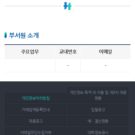
부서원 소개
주요업무
교내번호
이메일
-
-
개인정보 목적 외 이용 및 제3자 제공
개인정보처리방침
현황
거래업체등록안내
입찰공고
채용공고
예ㆍ결산현황
이메일무단수집거부
대학정보공시