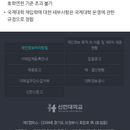
휴학연한 기준 초과 불가
국제대학 재입학에 대한 세부사항은 국제대학 운영에 관한
규정으로 정함
개인정보 목적 외 이용 및 제3자 제공
개인정보처리방침
현황
거래업체등록안내
입찰공고
채용공고
예ㆍ결산현황
이메일무단수집거부
대학정보공시
신한신문고
제1캠퍼스 - [11644] 경기도 의정부시 호암로 95 (호원동)