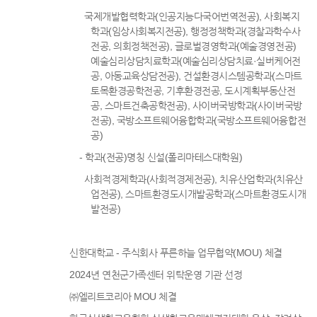
국제개발협력학과(인공지능다국어번역전공), 사회복지
학과(임상사회복지전공), 행정정책학과(경찰과학수사
전공, 의회정책전공), 글로벌경영학과(예술경영전공)
예술심리상담치료학과(예술심리상담치료·실버케어전
공, 아동교육상담전공), 건설환경시스템공학과(스마트
토목환경공학전공, 기후환경전공, 도시계획부동산전
공, 스마트건축공학전공), 사이버국방학과(사이버국방
전공), 국방소프트웨어융합학과(국방소프트웨어융합전
공)
- 학과(전공)명칭 신설(폴리마테스대학원)
사회적경제학과(사회적경제전공), 치유산업학과(치유산
업전공), 스마트환경도시개발공학과(스마트환경도시개
발전공)
신한대학교 - 주식회사 푸른하늘 업무협약(MOU) 체결
2024년 연천군가족센터 위탁운영 기관 선정
㈜엘리트코리아 MOU 체결