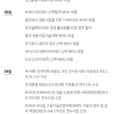
고산종합사회복지관 MOU 체결
2년 05월
㈜에스비이앤이 산학협력 MOU 체결
골프웨어 공동사업을 위한 가위바위보 MOU 체결
위드밸류와 ESG 경영 활성화를 위한 업무 협약
중국 광동직업기술대학 MOU 체결
주식회사 생각과 창조 산학 MOU 체결
메가스터디뷰티아카데미 산학 MOU 체결
비오신코리아(주) 산학 MOU 체결
2년 04월
제 49회 전국대학 태권도 개인 선수권 대회 태권체조 A조 1
위 외 다수 수상
전국종별 태권도선수권대회 자유품새 여자 1위 수상
KOICA 아제르바이잔 성별 선호에 따른 낙태예방정책(20-2
2) 3차년도 연수사업 선정
KOICA 세네갈 고등기술전문대학(ISEP) 자동차 정비 및 관
리 역량강화(22-24) 1차년도 연수사업 선정