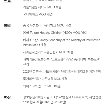
가톨릭관동대학교 MOU 체결
굿네이버스 MOU 체결
3년 06월
중국 우한화하이공대학교 MOU 체결
몽골 Future Healthy Children(NGO) MOU 체결
카자흐스탄 Almaty Academy of the Ministry of Internatinal
Affairs MOU 체결
세계한국인기독교총연합회 MOU 체결
과학기술정보통신부, '소프트웨어(SW) 중심대학_특화트랙'
선정
2023년 동두천시 사회복지급식관리지원센터 위탁운영 기관 선정
루가의료재단 나은병원 MOU체결
와이즈교육연구소 MOU체결
3년 05월
정보통신기획평가원(IITP)‘SW중심대학(특화트랙) 사업’선정
으로 협약 체결(2023년~2028년)