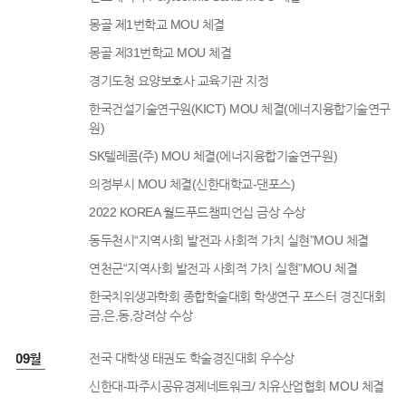
몽골 제1번학교 MOU 체결
몽골 제31번학교 MOU 체결
경기도청 요양보호사 교육기관 지정
한국건설기술연구원(KICT) MOU 체결(에너지융합기술연구
원)
SK텔레콤(주) MOU 체결(에너지융합기술연구원)
의정부시 MOU 체결(신한대학교-댄포스)
2022 KOREA 월드푸드챔피언십 금상 수상
동두천시“지역사회 발전과 사회적 가치 실현”MOU 체결
연천군“지역사회 발전과 사회적 가치 실현”MOU 체결
한국치위생과학회 종합학술대회 학생연구 포스터 경진대회
금,은,동,장려상 수상
2년 09월
전국 대학생 태권도 학술경진대회 우수상
신한대-파주시공유경제네트워크/ 치유산업협회 MOU 체결