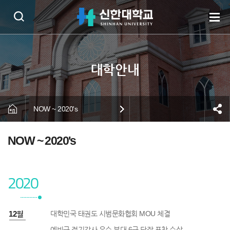
NOW ~ 2020's
NOW ~ 2020's
2020
0년 12월
대학민국 태권도 시범문화협회 MOU 체결
예비군 정기감사 우수 부대 6군 단장 표창 수상