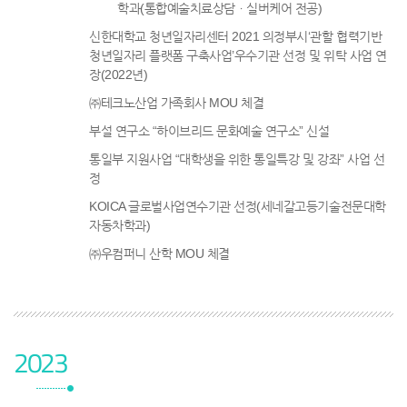
학과(통합예술치료상담ㆍ실버케어 전공)
신한대학교 청년일자리센터 2021 의정부시‘관할 협력기반
청년일자리 플랫폼 구축사업’우수기관 선정 및 위탁 사업 연
장(2022년)
㈜테크노산업 가족회사 MOU 체결
부설 연구소 “하이브리드 문화예술 연구소” 신설
통일부 지원사업 “대학생을 위한 통일특강 및 강좌” 사업 선
정
KOICA 글로벌사업연수기관 선정(세네갈고등기술전문대학
자동차학과)
㈜우컴퍼니 산학 MOU 체결
2023