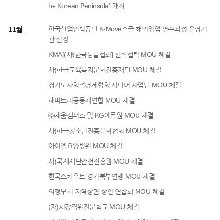
he Korean Peninsula” 개최
2년 11월
한국산업인력공단 K-Move스쿨 해외취업 연수과정 운영기
관 선정
KMA[(사)한국능률협회] 산학협력 MOU 체결
사)한국교육복지문화진흥재단 MOU 체결
경기도사회적경제협회 시니어 사업단 MOU 체결
해피트리공동체연합 MOU 체결
㈜채움캠퍼스 및 KG에듀원 MOU 체결
사)한국청소년진흥문화협회 MOU 체결
아이엠요양병원 MOU 체결
사)국제재난안전진흥원 MOU 체결
한국스카우트 경기북부연맹 MOU 체결
의정부시 지역상권 상인 연합회 MOU 체결
(재)서강직원전문학교 MOU 체결