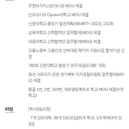
주한타지키스탄대사관 MOU 체결
인도네시아 Ciputra대학교 MOU 체결
신한대학교 중장기 발전계획(SMART+ 2023) 고도화
삼육대학교 산학협력단 업무협약(MOU) 체결
대동대학교 산학협력단 업무협약(MOU) 체결
고용노동부 고용안정 선제대응 패키지 지원사업 협약기관 선
정
‘제2회 신한대학교 총장기 전국 태권도대회’ 개최
청년 서포터즈 관련 경기북부 자치경찰위원회 업무협약(MO
U) 체결
몽골 1번, 2번, 159번, 에르뎀밍후트츠 학교 MOU 체결(4개
학교)
3년 03월
[학사정원조정]
7개 단과대학, 38개 단위모집[35개 학과, 1개 학부(3개 전
공)]