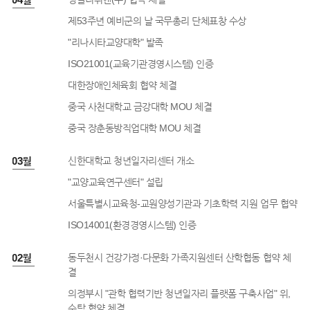
제53주년 예비군의 날 국무총리 단체표창 수상
"리나시타교양대학" 발족
ISO21001(교육기관경영시스템) 인증
대한장애인체육회 협약 체결
중국 사천대학교 금강대학 MOU 체결
중국 장춘동방직업대학 MOU 체결
1년 03월
신한대학교 청년일자리센터 개소
"교양교육연구센터" 설립
서울특별시교육청-교원양성기관과 기초학력 지원 업무 협약
ISO14001(환경경영시스템) 인증
1년 02월
동두천시 건강가정·다문화 가족지원센터 산학협동 협약 체
결
의정부시 "관학 협력기반 청년일자리 플랫폼 구축사업" 위,
수탁 협약 체결