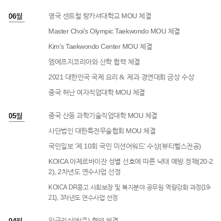
1년 06월
영국 센트럴 랑카셔대학교 MOU 체결
Master Choi's Olympic Taekwondo MOU 체결
Kim's Taekwondo Center MOU 체결
엠에프지코리아와 산학 협력 체결
2021 대한민국 국제 요리
제과 경연대회 금상 수상
&
중국 허난 여자직업대학 MOU 체결
1년 05월
중국 산둥 과학기술직업대학 MOU 체결
사단법인 대한특전무술협회 MOU 체결
국민일보 '제 10회 국민 미션어워드' 수상(뷰티헬스전공)
KOICA 아제르바이잔 성별 선호에 따른 낙태 예방 정책(20-2
2), 2차년도 연수사업 선정
KOICA DR콩고 사회보장 및 복지분야 공무원 역량강화 과정(19-
21), 3차년도 연수사업 선정
1년 04월
잉글리쉬앤(주) 협약 체결