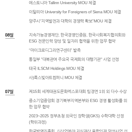
에스토니아 Tallinn University MOU 체결
이탈리아 University for Foreigners of Siena MOU 체결
양주시“지역발전과 대학의 경쟁력 확보”MOU 체결
2년 08월
지속가능경영재단, 한국경영인증원, 한국사회복지협의회와
ESG 전문인력 양성 및 일자리 협력을 위한 업무 협약
“마이크로디그리연구센터” 발족
통일부 "대북관여 주요국 국제회의 대행기관" 사업 선정
태국 ILSCM Holdings MOU 체결
사)룩스빛아트컴퍼니 MOU 체결
2년 07월
제15회 세계태권도문화엑스포대회 팀경연 1위 외 다수 수상
중소기업중앙회 경기북부지역본부와 ESG 경영 활성화를 위
한 업무 협약
2023~2025 정부초청 외국인 장학생(GKS) 수학대학 선정
(학위과정)
한국발명진흥회, 신산업분야 지식재산 융합인재 양성사업 선