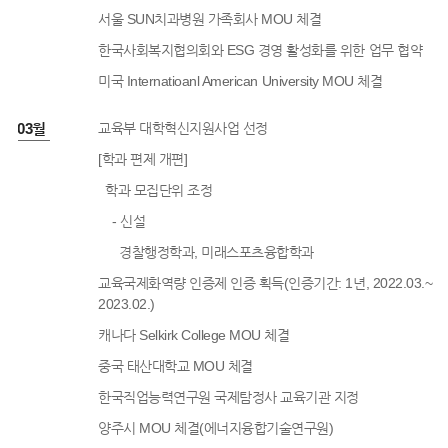
서울 SUN치과병원 가족회사 MOU 체결
한국사회복지협의회와 ESG 경영 활성화를 위한 업무 협약
미국 Internatioanl American University MOU 체결
2년 03월
교육부 대학혁신지원사업 선정
[학과 편제 개편]
학과 모집단위 조정
- 신설
경찰행정학과, 미래스포츠융합학과
교육국제화역량 인증제 인증 획득(인증기간: 1년, 2022.03.~
2023.02.)
캐나다 Selkirk College MOU 체결
중국 태산대학교 MOU 체결
한국직업능력연구원 국제탐정사 교육기관 지정
양주시 MOU 체결(에너지융합기술연구원)