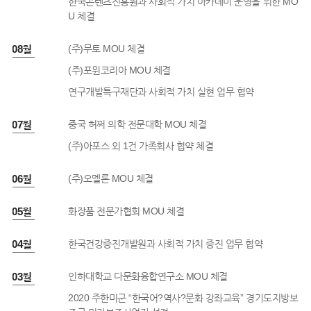
한국콘텐츠진흥원과 사회적 가치 아카데미 운영을 위한 MO
U 체결
0년 08월
(주)무토 MOU 체결
(주)포윈코리아 MOU 체결
연구개발특구재단과 사회적 가치 실현 업무 협약
0년 07월
중국 허쩌 의학 전문대학 MOU 체결
(주)아포스 외 1건 가족회사 협약 체결
0년 06월
(주)오멜론 MOU 체결
0년 05월
화장품 전문가협회 MOU 체결
0년 04월
한국건강증진개발원과 사회적 가치 증진 업무 협약
0년 03월
인하대학교 다문화융합연구소 MOU 체결
2020 주한미군 “한국어?역사?문화 강좌교육” 경기도지방보