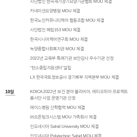
사단법인 한국재가장기요양기관협회 MOU 체결
카네이션요양병원 MOU 체결
한국노인커뮤니티케어 협동조합 MOU 체결
사단법인 혜림153 MOU 체결
한국시니어케어연구회 MOU 체결
녹양종합사회복지관 MOU 체결
2022년 교육부 특례기관 보안감사 우수기관 선정
“탄소중립지원센터”설립
LX 한국국토정보공사 경기북부 지역본부 MOU 체결
2년 10월
KOICA 2022년 보건 분야 볼리비아, 에티오피아 프로젝트
봉사단 사업 운영기관 선정
에이스병원 산학협력 MOU 체결
㈜오픈링크시스템 MOU 가족회사 체결
인도네시아 Sahid University MOU 체결
인도네시아 Polytechnic Sahid MOU 체결