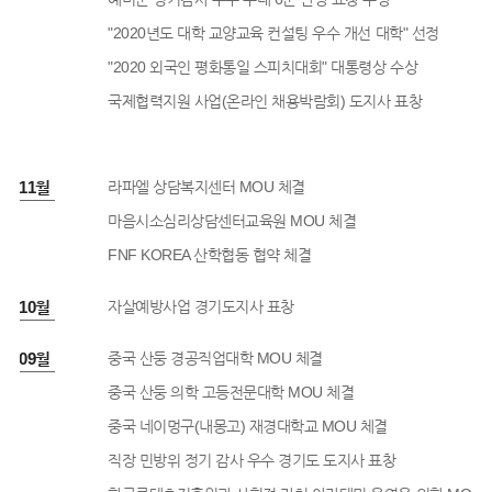
"2020년도 대학 교양교육 컨설팅 우수 개선 대학" 선정
"2020 외국인 평화통일 스피치대회" 대통령상 수상
국제협력지원 사업(온라인 채용박람회) 도지사 표창
0년 11월
라파엘 상담복지센터 MOU 체결
마음시소심리상담센터교육원 MOU 체결
FNF KOREA 산학협동 협약 체결
0년 10월
자살예방사업 경기도지사 표창
0년 09월
중국 산둥 경공직업대학 MOU 체결
중국 산둥 의학 고등전문대학 MOU 체결
중국 네이멍구(내몽고) 재경대학교 MOU 체결
직장 민방위 정기 감사 우수 경기도 도지사 표창