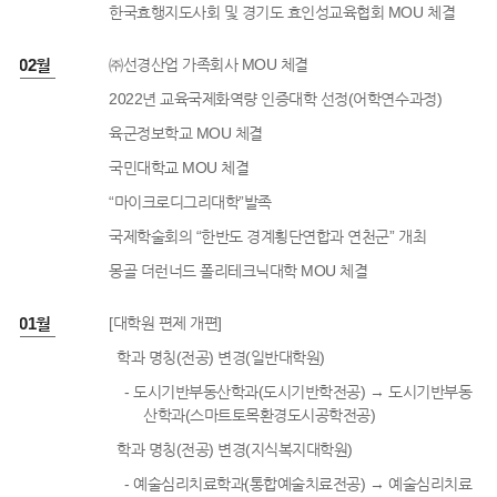
한국효행지도사회 및 경기도 효인성교육협회 MOU 체결
2년 02월
㈜선경산업 가족회사 MOU 체결
2022년 교육국제화역량 인증대학 선정(어학연수과정)
육군정보학교 MOU 체결
국민대학교 MOU 체결
“마이크로디그리대학”발족
국제학술회의 “한반도 경계횡단연합과 연천군” 개최
몽골 더런너드 폴리테크닉대학 MOU 체결
2년 01월
[대학원 편제 개편]
학과 명칭(전공) 변경(일반대학원)
- 도시기반부동산학과(도시기반학전공) → 도시기반부동
산학과(스마트토목환경도시공학전공)
학과 명칭(전공) 변경(지식복지대학원)
- 예술심리치료학과(통합예술치료전공) → 예술심리치료