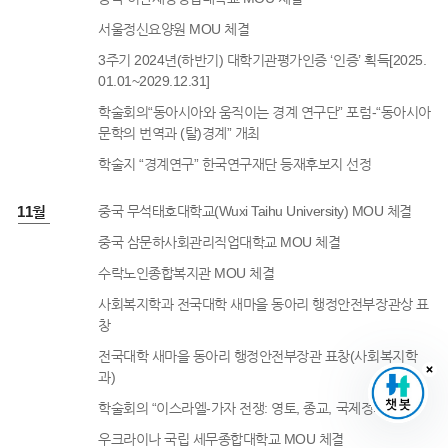
서울정신요양원 MOU 체결
3주기 2024년(하반기) 대학기관평가인증 ‘인증’ 획득[2025.
01.01~2029.12.31]
학술회의“동아시아와 움직이는 경계 연구단” 포럼-“동아시아
문학의 번역과 (탈)경계” 개최
학술지 “경계연구” 한국연구재단 등재후보지 선정
4년 11월
중국 무석태호대학교(Wuxi Taihu University) MOU 체결
중국 삼문하사회관리직업대학교 MOU 체결
수락노인종합복지관 MOU 체결
사회복지학과 전국대학 새마을 동아리 행정안전부장관상 표
창
전국대학 새마을 동아리 행정안전부장관 표창(사회복지학
과)
학술회의 “이스라엘-가자 전쟁: 영토, 종교, 국제정치” 개최
우크라이나 국립 세무종합대학교 MOU 체결