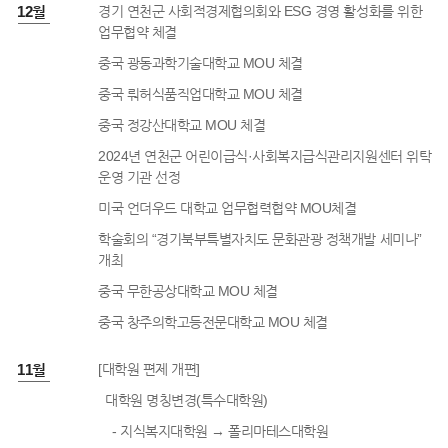
3년 12월
경기 연천군 사회적경제협의회와 ESG 경영 활성화를 위한
업무협약 체결
중국 광동과학기술대학교 MOU 체결
중국 뤄허식품직업대학교 MOU 체결
중국 정강산대학교 MOU 체결
2024년 연천군 어린이급식·사회복지급식관리지원센터 위탁
운영 기관 선정
미국 언더우드 대학교 업무협력협약 MOU체결
학술회의 “경기북부특별자치도 문화관광 정책개발 세미나”
개최
중국 무한공상대학교 MOU 체결
중국 창주의학고등전문대학교 MOU 체결
3년 11월
[대학원 편제 개편]
대학원 명칭변경(특수대학원)
- 지식복지대학원 → 폴리마테스대학원