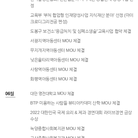
정
교육부 ‘부처 협업형 인재양성사업 지식재산 분야’ 선정 (마이
크로디그리전공 편성)
도봉구 보건소“응급처치 및 심폐소생술”교육사업 협약 체결
서광지역아동센터 MOU 체결
무지개지역아동센터 MOU 체결
낮은울타리역아동센터 MOU 체결
사랑역아동센터 MOU 체결
화평역아동센터 MOU 체결
2년 06월
대만 명전대학교 MOU 체결
BTP 미용하는 사람들 뷰티아카데미 산학 MOU 체결
2022 대한민국 국제 요리 & 제과 경연대회 라이브경연 금상
수상
녹양종합사회복지관 MOU 체결