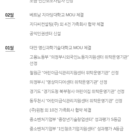
조금 민간보조사업자 선정
0년 02월
베트남 지아딩대학교 MOU 체결
지디씨컨설팅(주) 외 4건 가족회사 협약 체결
공익인권센터 신설
0년 01월
대만 명신과학기술대학교 MOU 체결
고용노동부 “의정부시외국인노동자지원센터 위탁운영기관”
선정
철원군 “어린이급식관리지원센터 위탁운영기관” 선정
의정부시 “영상미디어센터 위탁운영기관” 선정
경기도 “경기도청 북부청사 어린이집 위탁운영기관” 선정
동두천시 “어린이급식관리지원센터 위탁운영기관” 선정
(주)윈컴 외 10건 가족회사 협약 체결
중소벤처기업부 “중장년기술창업센터” 성과평가 S등급
중소벤처기업부 “1인창조기업지원센터” 성과평가 A등급