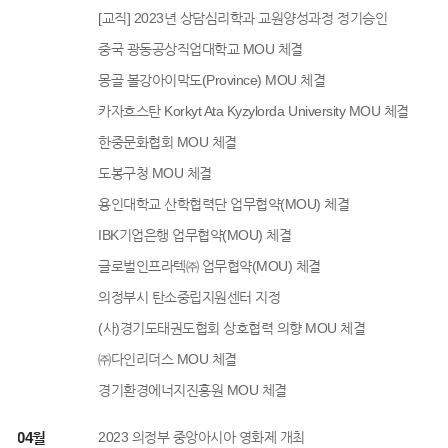
[교직] 2023년 상담심리학과 교원양성과정 정기승인
중국 광동공상직업대학교 MOU 체결
몽골 볼강아이막도(Province) MOU 체결
카자흐스탄 Korkyt Ata Kyzylorda University MOU 체결
한중문화협회 MOU 체결
도봉구청 MOU 체결
용인대학교 산학협력단 업무협약(MOU) 체결
IBK기업은행 업무협약(MOU) 체결
글로벌인프라텍㈜ 업무협약(MOU) 체결
의정부시 탄소중립지원센터 지정
(사)경기도태권도협회 상호협력 의향 MOU 체결
㈜다인리더스 MOU 체결
경기환경에너지진흥원 MOU 체결
3년 04월
2023 의정부 중앙아시아 영화제 개최