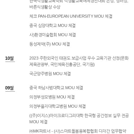
한국식생활교육학회 식생활교육매체경진대회 은상, 장려상,
바른식생활상 수상
체코 PAN-EUROPEAN UNIVERSITY MOU 체결
중국 심양대학교 MOU 체결
사)환경미술협회 MOU 체결
동성제약(주) MOU 체결
3년 10월
2023 주한외국인 태권도 보급사업 우수 교육기관 선정(문화
제육관광부, 국민체육진홍공단, 국기원)
국군양주병원 MOU 체결
3년 09월
중국 하남사범대학교 MOU 체결
의정부성모병원 MOU 체결
의정부을지대학교병원 MOU 체결
((주)이지스)마이크로디그리대학 한국형 공간정보 실무 전공
MOU 체결
㈜MK파트너 - (사)스마트돌봄융복합협회 다자간 업무협약