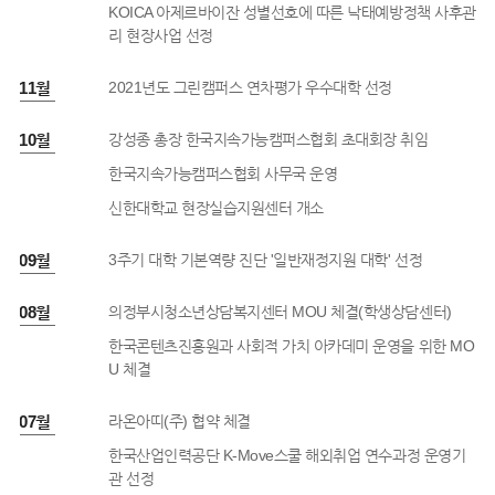
KOICA 아제르바이잔 성별선호에 따른 낙태예방정책 사후관
리 현장사업 선정
1년 11월
2021년도 그린캠퍼스 연차평가 우수대학 선정
1년 10월
강성종 총장 한국지속가능캠퍼스협회 초대회장 취임
한국지속가능캠퍼스협회 사무국 운영
신한대학교 현장실습지원센터 개소
1년 09월
3주기 대학 기본역량 진단 '일반재정지원 대학' 선정
1년 08월
의정부시청소년상담복지센터 MOU 체결(학생상담센터)
한국콘텐츠진흥원과 사회적 가치 아카데미 운영을 위한 MO
U 체결
1년 07월
라온아띠(주) 협약 체결
한국산업인력공단 K-Move스쿨 해외취업 연수과정 운영기
관 선정