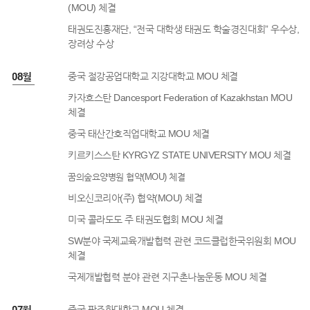
(MOU) 체결
태권도진흥재단, “전국 대학생 태권도 학술경진대회” 우수상,
장려상 수상
3년 08월
중국 절강공업대학교 지강대학교 MOU 체결
카자흐스탄 Dancesport Federation of Kazakhstan MOU
체결
중국 태산간호직업대학교 MOU 체결
키르키스스탄 KYRGYZ STATE UNIVERSITY MOU 체결
꿈의숲요양병원 협약(MOU) 체결
비오신코리아(주) 협약(MOU) 체결
미국 콜라도도 주 태권도협회 MOU 체결
SW분야 국제교육개발협력 관련 코드클럽한국위원회 MOU
체결
국제개발협력 분야 관련 지구촌나눔운동 MOU 체결
3년 07월
중국 판즈화대학교 MOU 체결