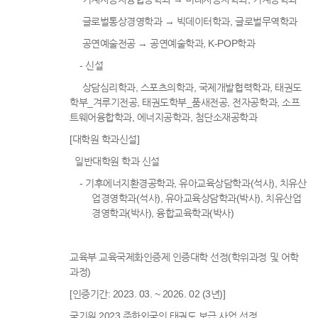
글로벌통상경영학과 → 빅데이터학과, 글로벌무역학과
공연예술전공 → 공연예술학과, K-POP학과
- 신설
상담심리학과, 스포츠의학과, 국제개발협력학과, 태권도
학부_겨루기전공, 태권도학부_품새전공, 전자공학과, 소프
트웨어융합학과, 에너지공학과, 첨단소재공학과
[대학원 학과신설]
일반대학원 학과 신설
- 기후에너지환경공학과, 유아교육상담학과(석사), 치유산
업경영학과(석사), 유아교육상담학과(박사), 치유산업
경영학과(박사), 융합교육학과(박사)
교육부 교육국제화인증제 인증대학 선정(학위과정 및 어학
과정)
[인증기간: 2023. 03. ~ 2026. 02 (3년)]
국기원 2023 주한외국인 태권도 보급 사업 선정