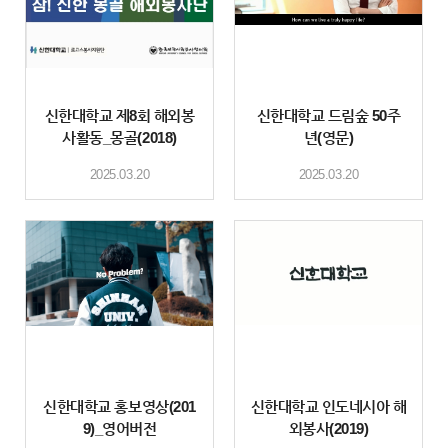
신한대학교 제8회 해외봉
신한대학교 드림숲 50주
사활동_몽골(2018)
년(영문)
2025.03.20
2025.03.20
신한대학교 홍보영상(201
신한대학교 인도네시아 해
9)_영어버전
외봉사(2019)