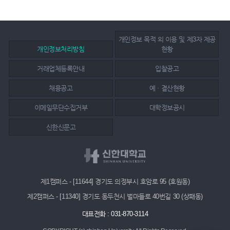
개인정보 목적 외 이용 및 제3자 제공
개인정보처리방침
현황
거래업체등록안내
입찰공고
채용공고
예ㆍ결산현황
이메일무단수집거부
대학정보공시
신한신문고
제1캠퍼스 - [11644] 경기도 의정부시 호암로 95 (호원동)
제2캠퍼스 - [11340] 경기도 동두천시 벌마들로 40번길 30 (상패동)
대표전화 : 031-870-3114