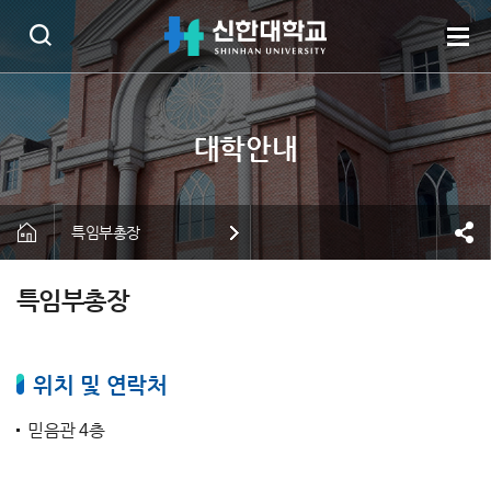
특임부총장
특임부총장
위치 및 연락처
믿음관 4층