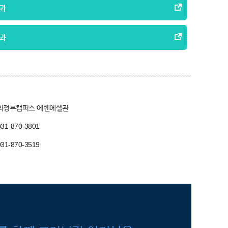
과
과
의정부캠퍼스 에벤에셀관
031-870-3801
031-870-3519