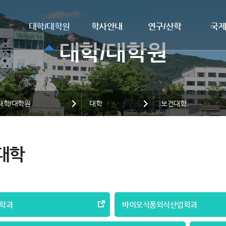
대학/대학원
학사안내
연구/산학
국
대학/대학원
대학
보건대학
대학
학과
바이오식품외식산업학과