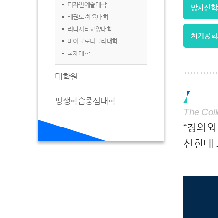
디자인예술대학
방사선학
태권도·체육대학
리나시타교양대학
치기공학
마이크로디그리대학
국제대학
대학원
평생학습중심대학
The Coll
“창의와
신한대 