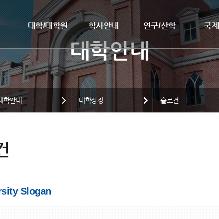
대학/대학원
학사안내
연구/산학
국
대학안내
대학상징
슬로건
건
rsity Slogan