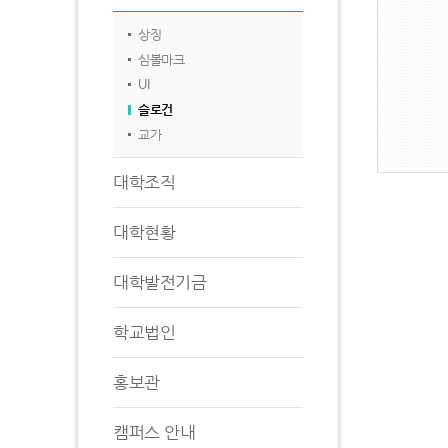
상징
심볼마크
UI
슬로건
교가
대학조직
대학현황
대학발전기금
학교법인
홍보관
캠퍼스 안내