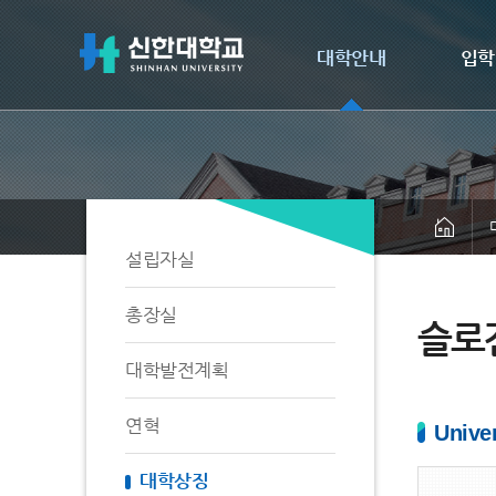
대학안내
입학
설립자실
총장실
슬로
대학발전계획
연혁
Unive
대학상징