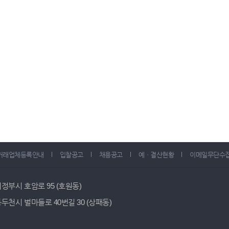
거래업체등록안내
입찰공고
채용공고
예ㆍ결산현황
이메일무단수
 의정부시 호암로 95 (호원동)
 동두천시 벌마들로 40번길 30 (상패동)