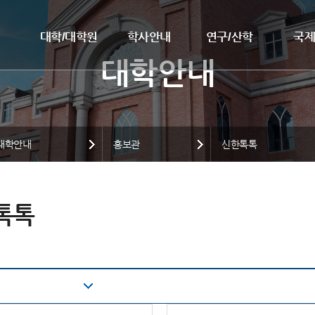
대학/대학원
학사안내
연구/산학
국
대학안내
홍보관
신한톡톡
톡톡