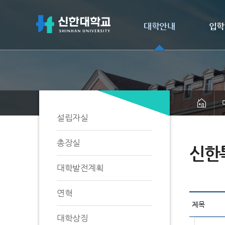
대학안내
입학
설립자실
총장실
신한
대학발전계획
연혁
대학상징