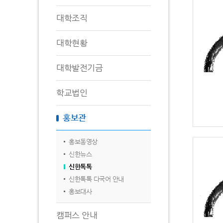
대학조직
대학현황
대학발전기금
학교법인
홍보관
홍보동영상
신한뉴스
신한톡톡
신한톡톡 다국어 안내
홍보대사
캠퍼스 안내