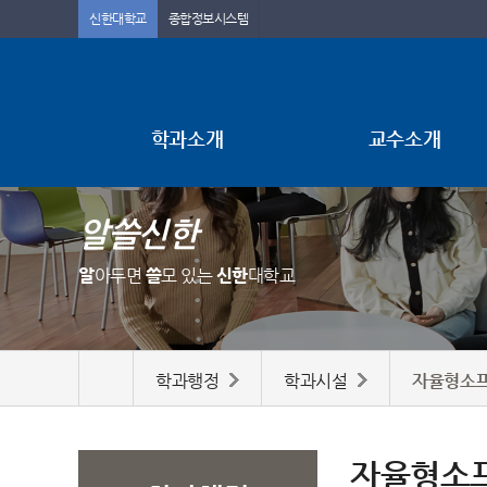
신한대학교
종합정보시스템
학과소개
교수소개
알쓸신한
알
아두면
쓸
모 있는
신한
대학교
학과행정
학과시설
자율형소프
자율형소프