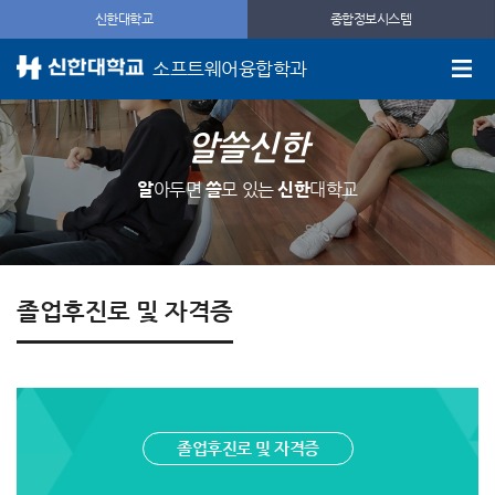
신한대학교
종합정보시스템
소프트웨어융합학과
알쓸신한
알
아두면
쓸
모 있는
신한
대학교
졸업후진로 및 자격증
졸업후진로 및 자격증