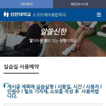
신한대학교
종합정보시스템
소프트웨어융합학과
알쓸신한
알
아두면
쓸
모 있는
신한
대학교
실습실 사용예약
게시글 제목에 실습실명 / 사용일, 시간 / 사용자 /
인원수 / 필요 기자재, 소모품 작성 후 사용바랍
니다.