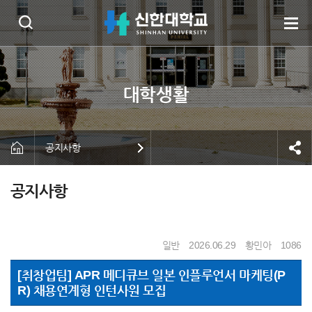
공지사항
공지사항
일반
2026.06.29
황민아
1086
[취창업팀] APR 메디큐브 일본 인플루언서 마케팅(P
R) 채용연계형 인턴사원 모집