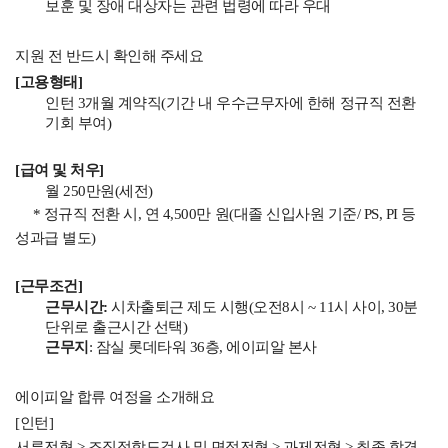
보훈 및 장애 대상자는 관련 법령에 따라 우대
지원 전 반드시 확인해 주세요
[고용형태]
인턴 3개월 계약직(기간 내 우수근무자에 한해 정규직 전환
기회 부여)
[급여 및 처우]
월 250만원(세전)
* 정규직 전환 시, 연 4,500만 원(대졸 신입사원 기준/ PS, PI 등
성과급 별도)
[근무조건]
근무시간:
시차출퇴근 제도 시행(오전8시 ~ 11시 사이, 30분
단위로 출근시간 선택)
근무지
: 잠실 롯데타워 36층, 에이피알 본사
에이피알 합류 여정을 소개해요
[인턴]
서류전형 > 조직적합도검사 및 면접전형 > 과제전형 > 최종 합격