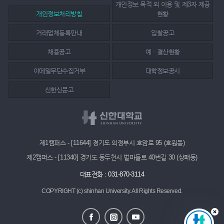
개인정보 목적 외 이용 및 제3자 제공
개인정보처리방침
현황
거래업체등록안내
입찰공고
채용공고
예ㆍ결산현황
이메일무단수집거부
대학정보공시
신한신문고
제1캠퍼스 - [11644] 경기도 의정부시 호암로 95 (호원동)
제2캠퍼스 - [11340] 경기도 동두천시 벌마들로 40번길 30 (상패동)
대표전화 : 031-870-3114
COPYRIGHT (c) shinhan University.
All Rights Reserved.