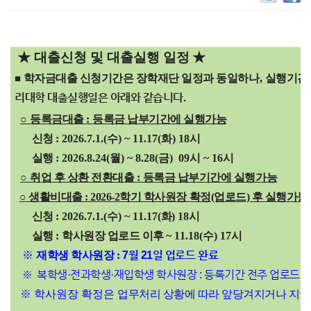
★ 대출신청 및 대출실행
일정
★
학자금대출 신청기간은 장학재단 일정과 동일하나
,
실행기간
■
리
대학 대출실행
일은 아래와 같습니다
.
○
등록금대출
:
등록금 납부기간에
실행가능
신청
: 2026.7.1.(
수
) ~ 11.17(화
) 18시
실행
: 2026.8.24(월) ~ 8.28(금)
09시 ~ 16시
○
취업 후 상환 전환대출
:
등록금 납부기간에
실행가능
○
생활비대출 : 2026-2학기 학사원장 확정(업로드) 후
실행가능
신청
: 2026.7.1.(
수
) ~ 11.17(
화
) 18시
실행
:
학사원장 업로드 이후
~ 11.18(
수
) 17시
※
재학생 학사원장 :
7
월 21일 업로드 완료
복학생·
전과학생·
재입학생 학사원장 : 등록기간 전주 업로드 
※
※ 학사원장 확정은
업무처리 상황에 따라 앞당겨지거나 지연