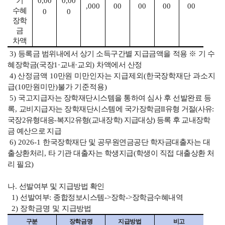
기
0,00
0,00
,000
00
00
00
00
수혜
0
0
장학
금
차액
3)
등록금 범위내에서 상기 소득구간별 지급금액을 적용
※
기 수
혜장학금
(
국장
1·
교내
·
교외
)
차액에서 산정
4)
산정금액
10
만원 미만인자는 지급제외
(
한국장학재단 과소지
급
(10
만원미만
)
불가 기준적용
)
5)
국고지급자는 장학재단시스템을 통하여 심사 후 선발완료 등
록
,
교비지급자는 장학재단시스템에
국가
장학금
II
유형 거절
(
사유
:
국장
2
유형대응
-
복지
2
유형(교내장학) 지급대상
)
등록 후 교내장학
금 예산으로 지급
6) 2026-1
한국장학재단 및 공무원연금공단 학자금대출자는 대
출상환처리
,
타 기관 대출자는 학생지급
(
학생이 직접 대출상환 처
리 필요
)
나
.
선발여부 및 지급방법 확인
1)
선발여부
:
종합정보시스템
->
장학
->
장학금수혜내역
2) 장학금명 및
지급방법
구분
장학금명
지급방법
비고