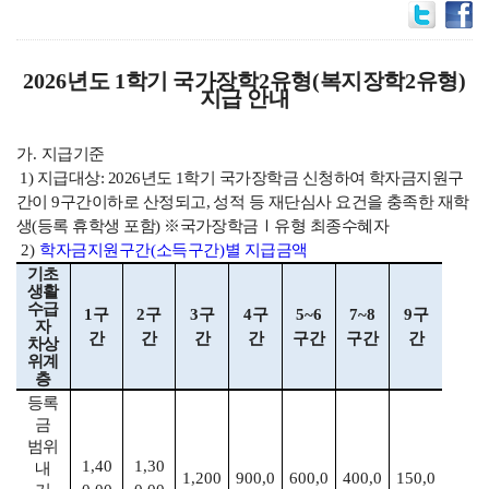
2026
년도
1
학기 국가장학
2
유형
(
복지장학
2
유형
)
지급 안내
가
.
지급기준
1)
지급대상
: 2026
년도
1
학기 국가장학금 신청하여 학자금지원구
간이
9
구간이하로 산정되고
,
성적 등 재단심사 요건을 충족한 재학
생
(
등록 휴학생 포함
)
※
국가장학금
Ⅰ
유형 최종수혜자
2)
학자금지원구간
(
소득구간
)
별 지급금액
기초
생활
수급
1
구
2
구
3
구
4
구
5~6
7~8
9
구
자
간
간
간
간
구간
구간
간
차상
위계
층
등록
금
범위
1,40
1,30
내
1,200
900,0
600,0
400,0
150,0