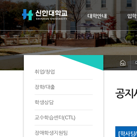
대학안내
입학
취업/창업
장학/대출
공지
학생상담
교수학습센터(CTL)
장애학생지원팀
[학사팀/