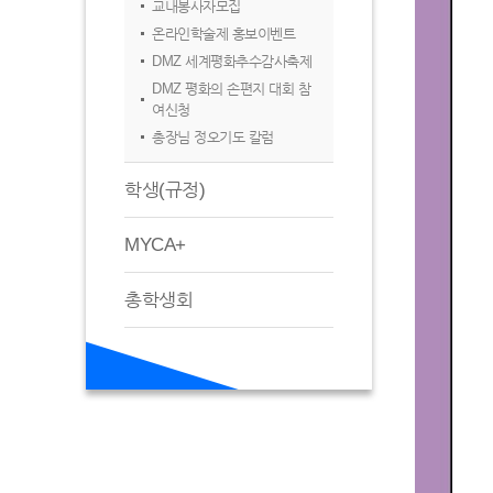
교내봉사자모집
온라인학술제 홍보이벤트
DMZ 세계평화추수감사축제
DMZ 평화의 손편지 대회 참
여신청
총장님 정오기도 칼럼
학생(규정)
MYCA+
총학생회