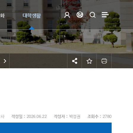
제화
대학생활
학사
작성일
2026.06.22
작성자
박성권
조회수
2780