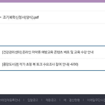
조기복학신청서(양식).pdf
[건강관리센터] 온라인 마약류 예방교육 콘텐츠 배포 및 교육 수강 안내
[중앙도서관] 작가 초청 북 토크 수요조사 참여 안내(~6/30)
거래업체등록안내
입찰공고
채용공고
예ㆍ결산현황
이메일무단수