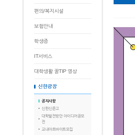
편의/복지시설
보험안내
학생증
IT서비스
대학생활 꿀TIP 영상
신한광장
공지사항
신한신문고
대학발전방안 아이디어공모
전
교내아르바이트모집