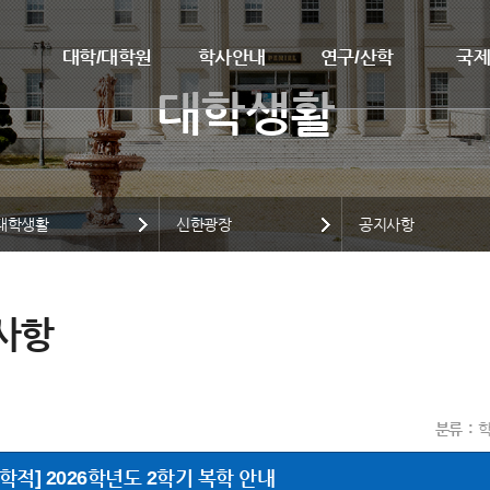
대학/대학원
학사안내
연구/산학
국
대학생활
신한광장
공지사항
사항
분류
학적] 2026학년도 2학기 복학 안내