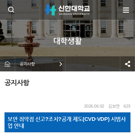
공지사항
공지사항
2026.06.02
김보연
623
보안 취약점 신고?조치?공개 제도(CVD·VDP) 시범사
업 안내