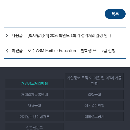
다음글
[학사팀/성적] 2026학년도 1학기 성적처리일정 안내
이전글
호주 ABM Further Education 교환학생 프로그램 신청기한 연장 안내
개인정보 목적 외 이용 및 제3자 제공
개인정보처리방침
현황
거래업체등록안내
입찰공고
채용공고
예ㆍ결산현황
이메일무단수집거부
대학정보공시
신한신문고