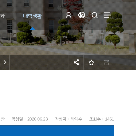
제화
대학생활
일반
작성일
2026.06.23
작성자
박재수
조회수
1461