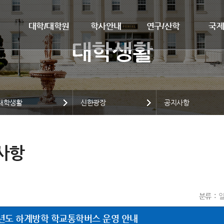
대학/대학원
학사안내
연구/산학
국
대학생활
신한광장
공지사항
사항
분류
학년도 하계방학 학교통학버스 운영 안내