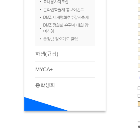
교내봉사자모집
온라인학술제 홍보이벤트
DMZ 세계평화추수감사축제
DMZ 평화의 손편지 대회 참
여신청
총장님 정오기도 칼럼
학생(규정)
MYCA+
총학생회