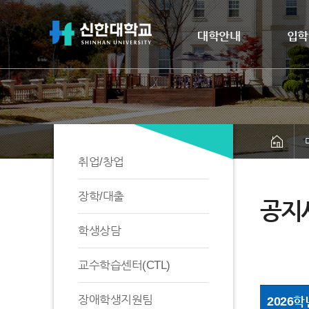
대학안내
입학
취업/창업
장학/대출
공지
학생상담
교수학습센터(CTL)
장애학생지원팀
2026