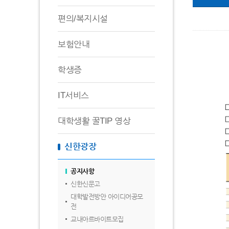
편의/복지시설
보험안내
학생증
IT서비스
대학생활 꿀TIP 영상
신한광장
공지사항
신한신문고
대학발전방안 아이디어공모
전
교내아르바이트모집