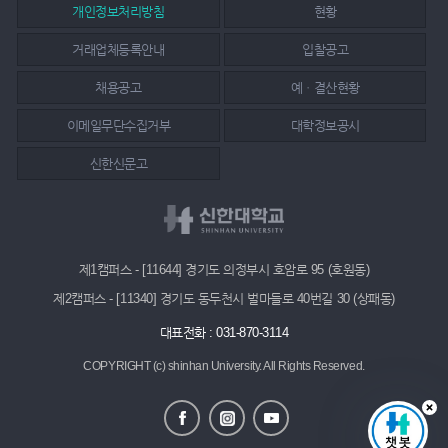
개인정보처리방침
현황
거래업체등록안내
입찰공고
채용공고
예ㆍ결산현황
이메일무단수집거부
대학정보공시
신한신문고
제1캠퍼스 - [11644] 경기도 의정부시 호암로 95 (호원동)
제2캠퍼스 - [11340] 경기도 동두천시 벌마들로 40번길 30 (상패동)
대표전화 : 031-870-3114
COPYRIGHT (c) shinhan University.
All Rights Reserved.