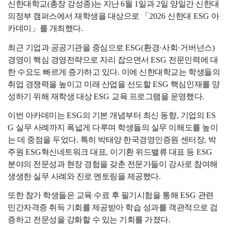
신한대학교
(
총장 강성종
)
는 지난
6
월
1
일과
2
일 양일간 신한대
의정부 캠퍼스에서 재학생을 대상으로
「
2026
신한대
ESG
아
카데미
」
를 개최했다
.
최근 기업과 공공기관을 중심으로
ESG(
환경
·
사회
·
거버넌스
)
경영이 핵심 경영전략으로 자리 잡으면서
ESG
전문인력에 대
한 수요도 빠르게 증가하고 있다
.
이에 신한대학교는 학생들의
취업 경쟁력을 높이고 미래 산업을 선도할
ESG
핵심인재를 양
성하기 위해 재학생 대상
ESG
교육 프로그램을 운영했다
.
이번 아카데미는
ESG
의 기본 개념부터 최신 동향
,
기업의
ES
G
실무 사례까지 폭넓게 다루며 학생들의 실무 이해도를 높이
는 데 중점을 두었다
.
특히 박태양 한국경영인증원 센터장
,
박
주원
ESG
혁신네트워크 대표
,
이기환 위드밸류 대표 등
ESG
분야의 전문성과 현장 경험을 갖춘 전문가들이 강사로 참여해
생생한 실무 사례와 진로 멘토링을 제공했다
.
또한 참가 학생들은 교육 수료 후 필기시험을 통해
ESG
관련
민간자격증 취득 기회를 제공받아 학습 성과를 객관적으로 검
증하고 전문성을 강화할 수 있는 기회를 가졌다
.