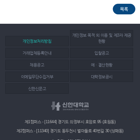
개인정보 목적 외 이용 및 제3자 제공
개인정보처리방침
현황
거래업체등록안내
입찰공고
채용공고
예ㆍ결산현황
이메일무단수집거부
대학정보공시
신한신문고
제1캠퍼스 - [11644] 경기도 의정부시 호암로 95 (호원동)
제2캠퍼스 - [11340] 경기도 동두천시 벌마들로 40번길 30 (상패동)